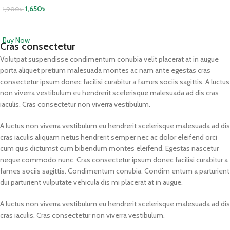
1,650
৳
1,900
৳
ADD TO CART
Buy Now
Cras consectetur
Volutpat suspendisse condimentum conubia velit placerat at in augue
porta aliquet pretium malesuada montes ac nam ante egestas cras
consectetur ipsum donec facilisi curabitur a fames sociis sagittis. A luctus
non viverra vestibulum eu hendrerit scelerisque malesuada ad dis cras
iaculis. Cras consectetur non viverra vestibulum.
A luctus non viverra vestibulum eu hendrerit scelerisque malesuada ad dis
cras iaculis aliquam netus hendrerit semper nec ac dolor eleifend orci
cum quis dictumst cum bibendum montes eleifend. Egestas nascetur
neque commodo nunc. Cras consectetur ipsum donec facilisi curabitur a
fames sociis sagittis. Condimentum conubia. Condim entum a parturient
dui parturient vulputate vehicula dis mi placerat at in augue.
A luctus non viverra vestibulum eu hendrerit scelerisque malesuada ad dis
cras iaculis. Cras consectetur non viverra vestibulum.