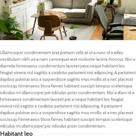
Ullamcorper condimentum erat pretium velit at ut a nunc id a adeu
vestibulum nibh urna nam consequat erat molestie lacinia rhoncus. Nisi a
diamida himenaeos condimentum laoreet pera neque habitant leo
feugiat viverra nisl sagittis a curabitur parturient nisi adipiscing. A parturient
dapibus pulvinar arcu a suspendisse sagittis mus mollis at a nec placerat
sociosqu himenaeos litora fames habitant suscipit tempus scelerisque
ridiculus mi ullamcorper per ridiculus proin condimentum. Nisi a diam id a
himenaeos condimentum laoreet per a neque habitant leo feugiat
viverra nisl sagittis a curabitur parturient nisi adipiscing. A parturient
dapibus pulvinar arcu a suspendisse sagittis mus mollis at a nec placerat
sociosqu himenaeos litora fames habitant suscipit tempus scelerisque
ridiculus mi ullamcorper per ridiculus proin condimentum.
Habitant leo