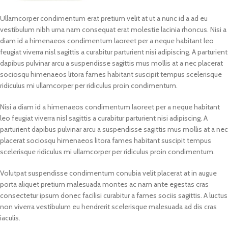
Ullamcorper condimentum erat pretium velit at ut a nunc id a ad eu
vestibulum nibh urna nam consequat erat molestie lacinia rhoncus. Nisi a
diam id a himenaeos condimentum laoreet per a neque habitant leo
feugiat viverra nisl sagittis a curabitur parturient nisi adipiscing. A parturient
dapibus pulvinar arcu a suspendisse sagittis mus mollis at a nec placerat
sociosqu himenaeos litora fames habitant suscipit tempus scelerisque
ridiculus mi ullamcorper per ridiculus proin condimentum.
Nisi a diam id a himenaeos condimentum laoreet per a neque habitant
leo feugiat viverra nisl sagittis a curabitur parturient nisi adipiscing. A
parturient dapibus pulvinar arcu a suspendisse sagittis mus mollis at a nec
placerat sociosqu himenaeos litora fames habitant suscipit tempus
scelerisque ridiculus mi ullamcorper per ridiculus proin condimentum.
Volutpat suspendisse condimentum conubia velit placerat at in augue
porta aliquet pretium malesuada montes ac nam ante egestas cras
consectetur ipsum donec facilisi curabitur a fames sociis sagittis. A luctus
non viverra vestibulum eu hendrerit scelerisque malesuada ad dis cras
iaculis.